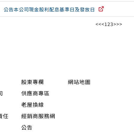
公告本公司現金股利配息基準日及發放日
<<
<
1
2
3
>
>>
股東專欄
網站地圖
司
供應商專區
老屋換線
責任
經銷商服務網
公告