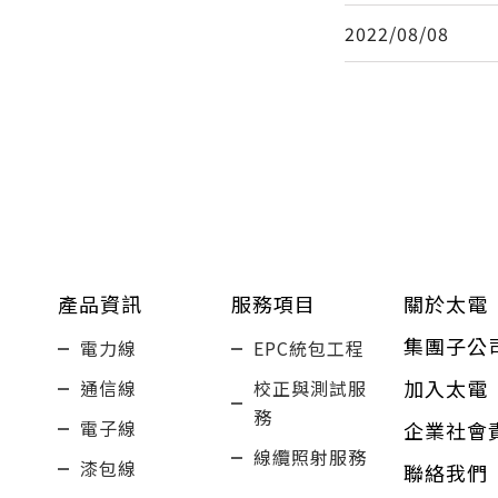
2022/08/08
產品資訊
服務項目
關於太電
集團子公
電力線
EPC統包工程
加入太電
通信線
校正與測試服
務
電子線
企業社會
線纜照射服務
漆包線
聯絡我們