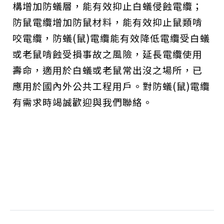
構增加防蟻層，能有效抑止白蟻侵蝕電纜；
防鼠電纜增加防鼠材料，能有效抑止鼠類啃
咬電纜，防蟻(鼠)電纜能有效降低電纜受白蟻
或老鼠啃蝕受損事故之風險，延長電纜使用
壽命，適用於白蟻或老鼠常出沒之場所，已
應用於國內外公共工程用戶。對防蟻(鼠)電纜
有需求時竭誠歡迎與我們聯絡。