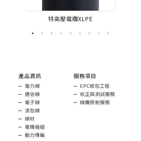
特高壓電纜XLPE
高壓電
產品資訊
服務項目
電力線
EPC統包工程
通信線
校正與測試服務
電子線
線纜照射服務
漆包線
線材
電機繞組
動力傳輸