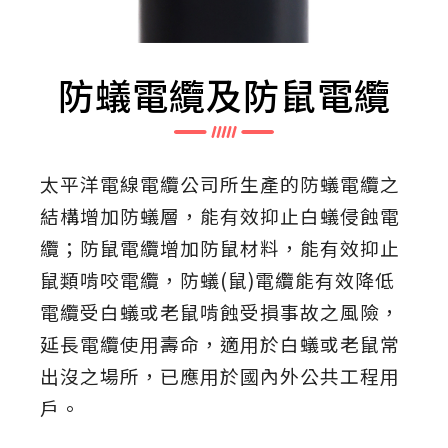
防蟻電纜及防鼠電纜
太平洋電線電纜公司所生產的防蟻電纜之
結構增加防蟻層，能有效抑止白蟻侵蝕電
纜；防鼠電纜增加防鼠材料，能有效抑止
鼠類啃咬電纜，防蟻(鼠)電纜能有效降低
電纜受白蟻或老鼠啃蝕受損事故之風險，
延長電纜使用壽命，適用於白蟻或老鼠常
出沒之場所，已應用於國內外公共工程
用
戶。