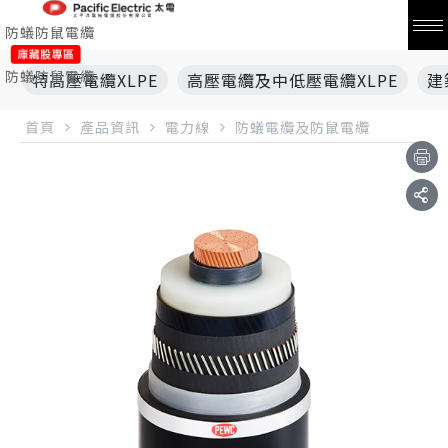
防蟻防鼠電纜
防蟻防鼠電纜
特高壓電纜XLPE
高壓電纜及中低壓電纜XLPE
建
首頁
產品資訊
電力線
防蟻電纜及防鼠電纜