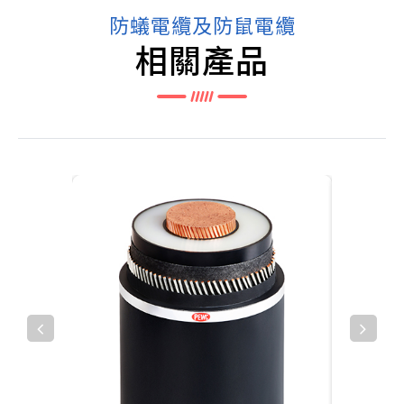
防蟻電纜及防鼠電纜
相關產品