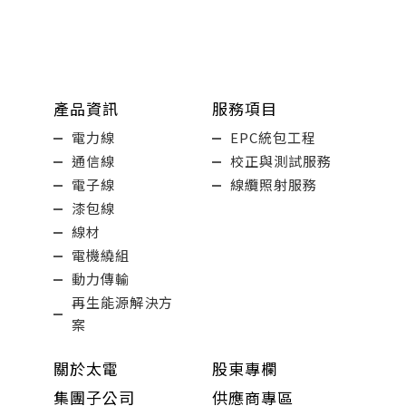
產品資訊
服務項目
電力線
EPC統包工程
通信線
校正與測試服務
電子線
線纜照射服務
漆包線
線材
電機繞組
動力傳輸
再生能源解決方
案
關於太電
股東專欄
集團子公司
供應商專區