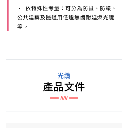
• 依特殊性考量：可分為防鼠、防蟻、
公共建築及隧道用低煙無鹵耐延燃光纜
等。
光纜
產品文件