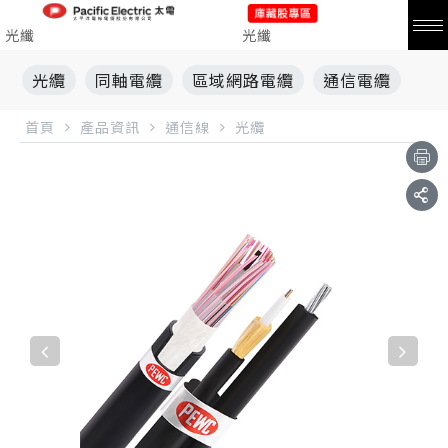
光纖
光纖
光纜
同軸電纜
區域網路電纜
通信電纜
首頁
產品資訊
通信線
光纜