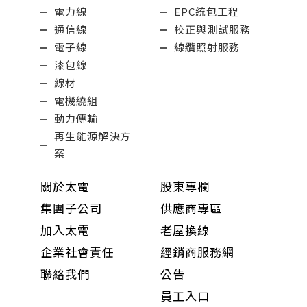
電力線
EPC統包工程
通信線
校正與測試服務
電子線
線纜照射服務
漆包線
線材
電機繞組
動力傳輸
再生能源解決方
案
關於太電
股東專欄
集團子公司
供應商專區
加入太電
老屋換線
企業社會責任
經銷商服務網
聯絡我們
公告
員工入口