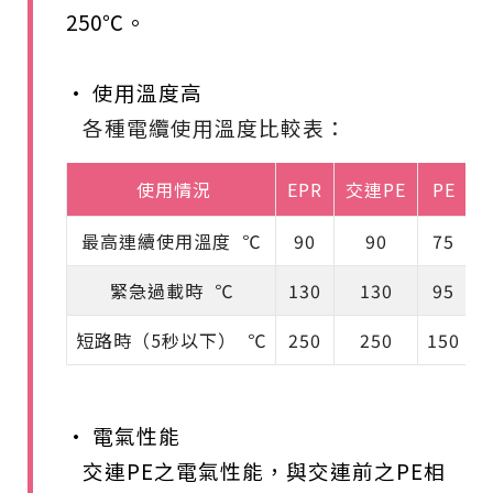
250℃。
• 使用溫度高
各種電纜使用溫度比較表：
使用情況
EPR
交連PE
PE
P
最高連續使用溫度 ℃
90
90
75
緊急過載時 ℃
130
130
95
1
短路時（5秒以下） ℃
250
250
150
1
• 電氣性能
交連PE之電氣性能，與交連前之PE相