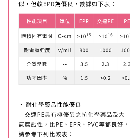
似，但較EPR為優良，數據如下表：
性能項目
單位
EPR
交連PE
PE
15
16
16
體積固有電阻
Ω-cm
>10
>10
>10
耐電壓強度
v/mil
800
1000
1000
介質常數
--
3.5
2.3
2.3
功率因率
%
1.5
<0.2
<0.2
• 耐化學藥品性能優良
交連PE具有極優異之抗化學藥品及大
氣腐蝕性，比PE、EPR、PVC等都良好，
請參考下列比較表：