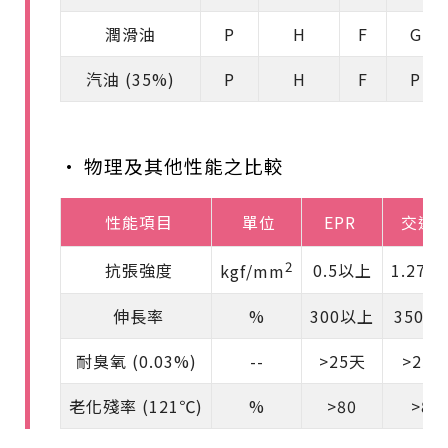
潤滑油
P
H
F
G
汽油 (35%)
P
H
F
P
• 物理及其他性能之比較
性能項目
單位
EPR
交連P
2
抗張強度
0.5以上
1.27
kgf/mm
伸長率
%
300以上
350以
耐臭氧 (0.03%)
--
>25天
>25
老化殘率 (121℃)
%
>80
>80