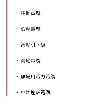
• 控制電纜
• 低壓電纜
• 高壓引下線
• 海底電纜
• 礦場用電力電纜
• 中性遮蔽電纜