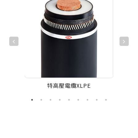
特高壓電纜XLPE
高壓電