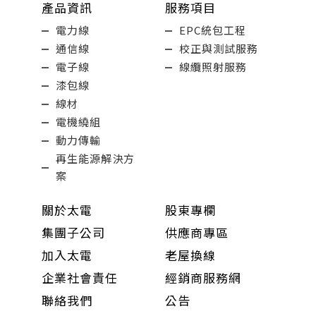
產品資訊
服務項目
電力線
EPC統包工程
通信線
校正與測試服務
電子線
線纜照射服務
漆包線
線材
電機繞組
動力傳輸
再生能源解決方
案
關於太電
股東專欄
集團子公司
供應商專區
加入太電
老屋換線
企業社會責任
經銷商服務網
聯絡我們
公告