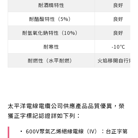
耐酒精特性
良好
耐醋酸特性（5%）
良好
耐氫氧化鈉特性（10%）
良好
耐寒性
-10℃
耐燃性（水平耐燃）
火焰移開自行熄
太平洋電線電纜公司供應產品品質優異，榮
獲正字標記認證詳如下列：
• 600V聚氣乙烯絕緣電線（IV）：台正字第