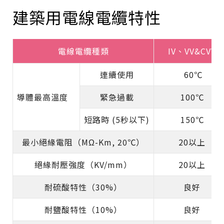
建築用電線電纜特性
電線電纜種類
IV、VV&CVV
連續使用
60℃
導體最高溫度
緊急過載
100℃
短路時 (5秒以下)
150℃
最小絕緣電阻（MΩ-Km, 20℃）
20以上
絕緣耐壓強度（KV/mm）
20以上
耐硫酸特性（30%）
良好
耐鹽酸特性（10%）
良好