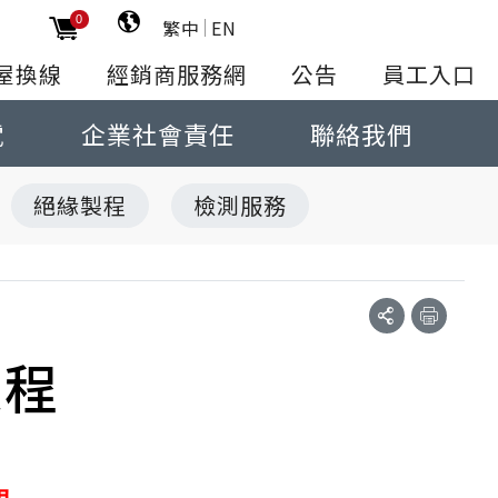
0
繁中
EN
屋換線
經銷商服務網
公告
員工入口
電
企業社會責任
聯絡我們
絕緣製程
檢測服務
製程