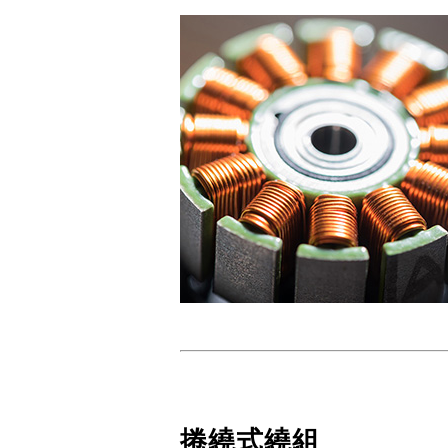
捲繞式繞組