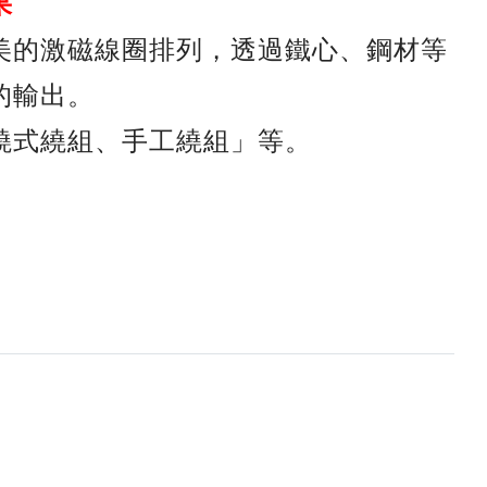
果
美的激磁線圈排列，透過鐵心、鋼材等
的輸出。
繞式繞組、手工繞組」等。