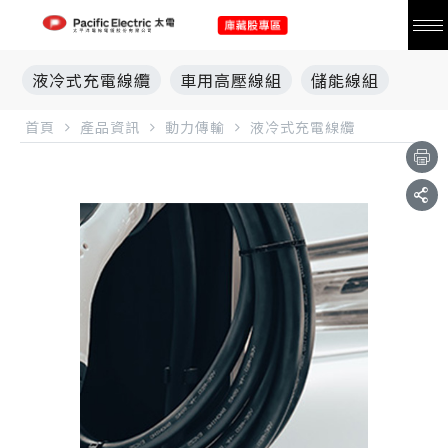
液冷式充電線纜
車用高壓線組
儲能線組
首頁
產品資訊
動力傳輸
液冷式充電線纜