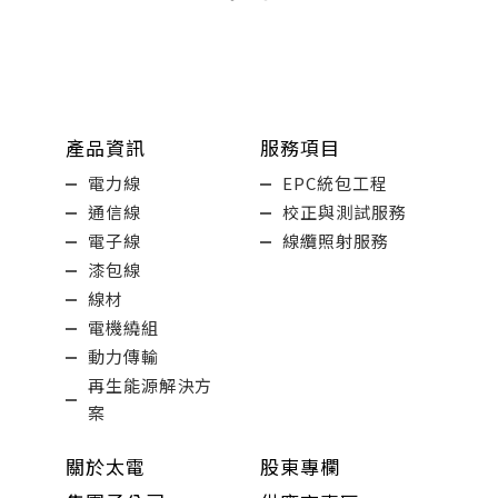
產品資訊
服務項目
電力線
EPC統包工程
通信線
校正與測試服務
電子線
線纜照射服務
漆包線
線材
電機繞組
動力傳輸
再生能源解決方
案
關於太電
股東專欄