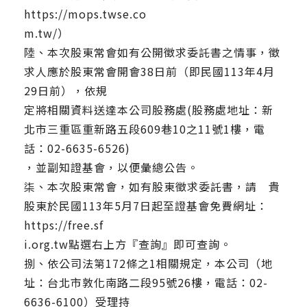
https://mops.twse.co
m.tw/）
陸、本次股東常會如有公開徵求委託書之情事，徵
求人應於股東常會開會38日前（即民國113年4月
29日前），依規
定將相關資料送達本公司股務處(股務處地址：新
北市三重區重新路五段609巷10之11號1樓，電
話：02-6635-6526)
，並副知證基會，以便彙總公告。
柒、本次股東常會，如有股東徵求委託書，請 貴
股東於民國113年5月7日起至證基會免費網址：
https://free.sf
i.org.tw點選右上方『查詢』即可查詢。
捌、依公司法第172條之1相關規定，本公司（地
址：台北市敦化南路二段95號26樓，電話：02-
6636-6100）受理持