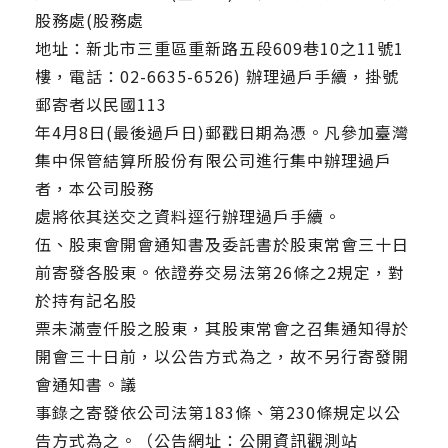
股務處(股務處
地址：新北市三重區重新路五段609巷10之11號1
樓，電話：02-6635-6526) 辦理過戶手續，掛號
郵寄者以民國113
年4月8日(最後過戶日)郵戳日期為憑。凡參加臺灣
集中保管結算所股份有限公司進行集中辦理過戶
者，本公司股務
處將依其送交之資料逕行辦理過戶手續。
伍、股東會開會通知書及委託書於股東常會三十日
前寄發各股東。依證券交易法第26條之2規定，對
於持有記名股
票未滿壹仟股之股東，其股東常會之召集通知得於
開會三十日前，以公告方式為之，故不另行寄發開
會通知書。議
事錄之寄發依公司法第183條、第230條規定以公
告方式為之。（公告網址：公開資訊觀測站