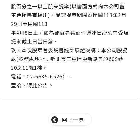
股百分之一以上股東提案(以書面方式向本公司董
事會秘書室提出)，受理提案期間為民國113年3月
29日至民國113
年4月8日止，如為郵寄者其郵件送達日必須在受理
提案截止日當日前。
玖、本次股東會委託書統計驗證機構：本公司股務
處(股務處地址：新北市三重區重新路五段609巷
10之11號1樓，
電話：02-6635-6526）。
壹拾、特此公告。
回上一頁