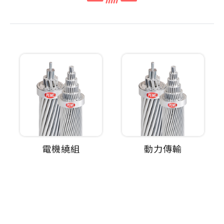
電機繞組
動力傳輸