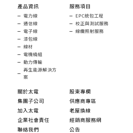
產品資訊
服務項目
電力線
EPC統包工程
通信線
校正與測試服務
電子線
線纜照射服務
漆包線
線材
電機繞組
動力傳輸
再生能源解決方
案
關於太電
股東專欄
集團子公司
供應商專區
加入太電
老屋換線
企業社會責任
經銷商服務網
聯絡我們
公告