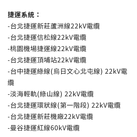
捷運系統：
-台北捷運新莊蘆洲線22kV電纜
-台北捷運信松線22kV電纜
-桃園機場捷運線22kV電纜
-台北捷運頂埔站22kV電纜
-台中捷運綠線(烏日文心北屯線) 22kV電
纜
-淡海輕軌(綠山線) 22kV電纜
-台北捷運環狀線(第一階段) 22kV電纜
-台北捷運新莊機廠22kV電纜
-曼谷捷運紅線60kV電纜