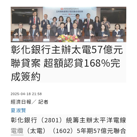
彰化銀行主辦太電57億元
聯貸案 超額認貸168%完
成簽約
2025-04-18 21:58
經濟日報／ 記者
夏淑賢
彰化銀行（2801）統籌主辦太平洋電線
電纜
（太電）（1602）5年期57億元聯合