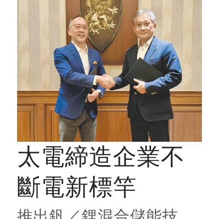
太電締造企業不
斷電新標竿
推出釩／鋰混合儲能技