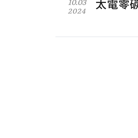
太電零
10.03
2024