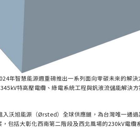
024年智慧能源週重磅推出一系列面向零碳未來的解
V、345kV特高壓電纜、綠電系統工程與釩液流儲能解決
功進入沃旭能源（Ørsted）全球供應鏈，為台灣唯一通
，包括大彰化西南第二階段及西北風場的230kV電纜系
。