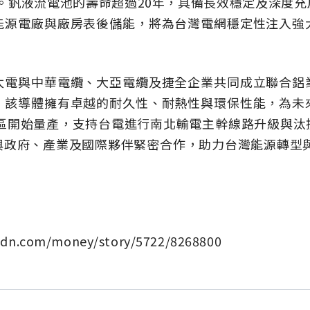
啟用。釩液流電池的壽命超過20年，具備長效穩定及深度
能源電廠與廠房表後儲能，將為台灣電網穩定性注入強
太電與中華電纜、大亞電纜及捷全企業共同成立聯合鋁
。該導體擁有卓越的耐久性、耐熱性與環保性能，為未
廠區開始量產，支持台電進行南北輸電主幹線路升級與
政府、產業及國際夥伴緊密合作，助力台灣能源轉型與
udn.com/money/story/5722/8268800